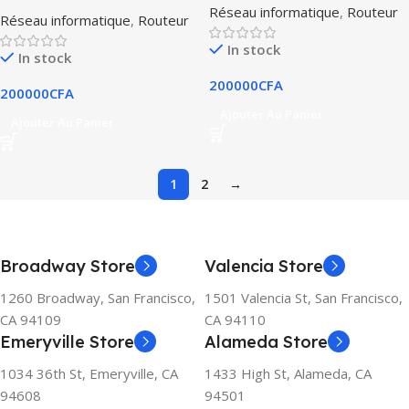
Réseau informatique
,
Routeur
Réseau informatique
,
Routeur
In stock
In stock
200000
CFA
200000
CFA
Ajouter Au Panier
Ajouter Au Panier
1
2
→
Broadway Store
Valencia Store
1260 Broadway, San Francisco,
1501 Valencia St, San Francisco,
CA 94109
CA 94110
Emeryville Store
Alameda Store
1034 36th St, Emeryville, CA
1433 High St, Alameda, CA
94608
94501