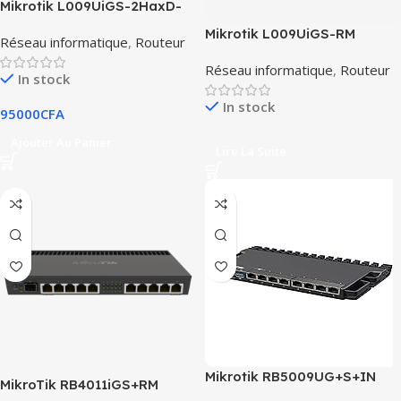
Mikrotik L009UiGS-2HaxD-
IN
Mikrotik L009UiGS-RM
Réseau informatique
,
Routeur
Réseau informatique
,
Routeur
In stock
In stock
95000
CFA
Ajouter Au Panier
Lire La Suite
Mikrotik RB5009UG+S+IN
MikroTik RB4011iGS+RM