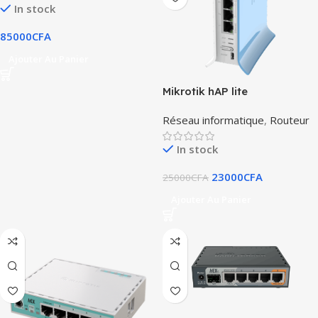
In stock
85000
CFA
Ajouter Au Panier
Mikrotik hAP lite
Réseau informatique
,
Routeur
In stock
23000
CFA
25000
CFA
Ajouter Au Panier