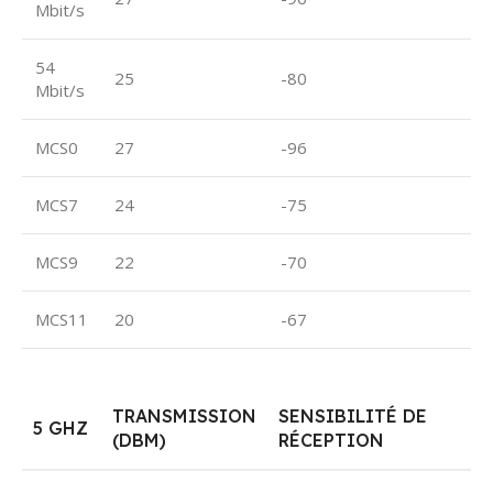
Mbit/s
54
25
-80
Mbit/s
MCS0
27
-96
MCS7
24
-75
MCS9
22
-70
MCS11
20
-67
TRANSMISSION
SENSIBILITÉ DE
5 GHZ
(DBM)
RÉCEPTION