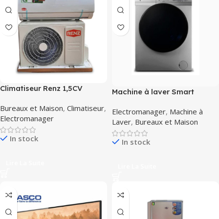
Climatiseur Renz 1,5CV
Machine à laver Smart
Technology 9 Kilos lavage
Bureaux et Maison
,
Climatiseur
,
Electromanager
,
Machine à
A+
Electromanager
Laver
,
Bureaux et Maison
In stock
In stock
Lire La Suite
Lire La Suite