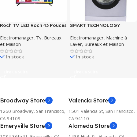
Roch TV LED Roch 43 Pouces
SMART TECHNOLOGY
WIFI – HD-USB-Décodeur
Machine à Laver STML-7SH –
Electromanager
,
Tv
,
Bureaux
Electromanager
,
Machine à
Intégré
7Kg
et Maison
Laver
,
Bureaux et Maison
In stock
In stock
Lire La Suite
Lire La Suite
Broadway Store
Valencia Store
1260 Broadway, San Francisco,
1501 Valencia St, San Francisco,
CA 94109
CA 94110
Emeryville Store
Alameda Store
1034 36th St, Emeryville, CA
1433 High St, Alameda, CA