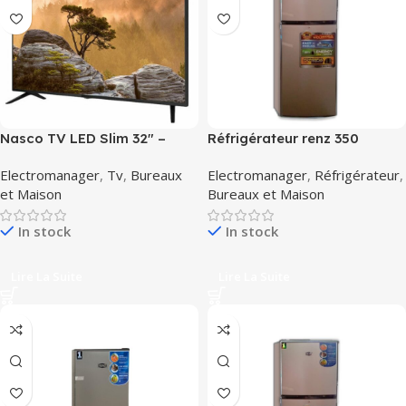
Nasco TV LED Slim 32″ –
Réfrigérateur renz 350
Décodeur Intégré – HD –
Electromanager
,
Tv
,
Bureaux
Electromanager
,
Réfrigérateur
,
Régulateur de tension –
et Maison
Bureaux et Maison
HDMI – USB – VGA – Noir
In stock
In stock
Lire La Suite
Lire La Suite